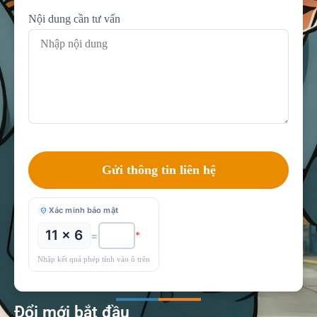
Nội dung cần tư vấn
Xác minh bảo mật
11 × 6
=
*
Nhập kết quả phép tính vào ô trên
Đổi mới bắt đầu