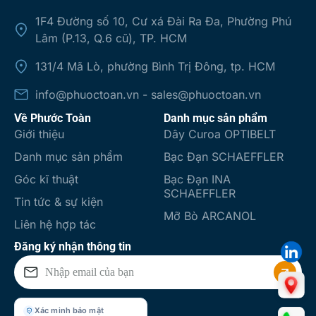
1F4 Đường số 10, Cư xá Đài Ra Đa, Phường Phú
Lâm (P.13, Q.6 cũ), TP. HCM
131/4 Mã Lò, phường Bình Trị Đông, tp. HCM
info@phuoctoan.vn - sales@phuoctoan.vn
Về Phước Toàn
Danh mục sản phẩm
Giới thiệu
Dây Curoa OPTIBELT
Danh mục sản phẩm
Bạc Đạn SCHAEFFLER
Góc kĩ thuật
Bạc Đạn INA
SCHAEFFLER
Tin tức & sự kiện
Mỡ Bò ARCANOL
Liên hệ hợp tác
Đăng ký nhận thông tin
Xác minh bảo mật