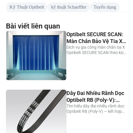
Kỹ Thuật Optibelt
kỹ thuật Schaeffler
Tuyển dụng
Bài viết liên quan
Optibelt SECURE SCAN:
Màn Chắn Bảo Vệ Tia X
Cắt Theo Yêu Cầu Cho
Dịch vụ gia công màn chắn tia X
Optibelt SECURE SCAN theo kích
Máy Soi Thực Phẩm
thước yêu cầu. 3 dòng vật liệu
FDA 115A, FDA 116A và
1042175A (không chì). Lắp đặt
ngay, giao hàng nhanh. Phước
Toàn phân phối.
Dây Đai Nhiều Rãnh Dọc
Optibelt RB (Poly-V):
Profile PH PJ PK PL PM
Tìm hiểu dây đai nhiều rãnh dọc
Optibelt RB (Poly-V) — kết hợp
tính linh hoạt của đai dẹt với lực
bám của đai V. Profile PH đến
PM, puly tối thiểu 13mm. Liên hệ
Phước Toàn.