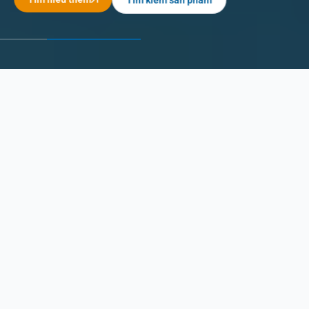
Tìm kiếm sản phẩm
Danh mục sản phẩm
Dây Curoa OPTIBELT
Bạc Đạn SCHAEFFLER
Xem tất cả
Xem tất cả