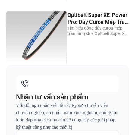
Optibelt Super XE-Power
Pro: Dây Curoa Mép Trần
Chịu Nhiệt +120°C
Tìm hiểu dòng dây curoa mép
trần răng khía Optibelt Super XE-
Power Pro M=S — tăng 20%
công suất, chịu nhiệt từ -40°C
đến +120°C, không cần căng
chỉnh. Phước Toàn phân phối
chính hãng.
Nhận tư vấn sản phẩm
Với đội ngũ nhân viên là các kỹ sư, chuyên viên
chuyên nghiệp, có nhiều năm kinh nghiệm, chúng tôi
luôn đáp ứng các nhu cầu về cung cấp các giải pháp
kỹ thuật cũng như các thiết bị