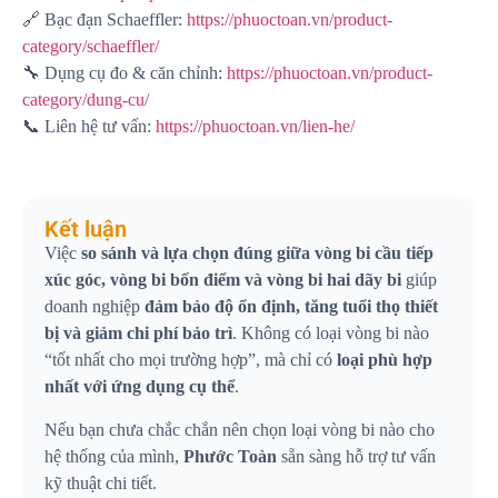
🔗 Bạc đạn Schaeffler:
https://phuoctoan.vn/product-
category/schaeffler/
🔧 Dụng cụ đo & căn chỉnh:
https://phuoctoan.vn/product-
category/dung-cu/
📞 Liên hệ tư vấn:
https://phuoctoan.vn/lien-he/
Kết luận
Việc
so sánh và lựa chọn đúng giữa vòng bi cầu tiếp
xúc góc, vòng bi bốn điểm và vòng bi hai dãy bi
giúp
doanh nghiệp
đảm bảo độ ổn định, tăng tuổi thọ thiết
bị và giảm chi phí bảo trì
. Không có loại vòng bi nào
“tốt nhất cho mọi trường hợp”, mà chỉ có
loại phù hợp
nhất với ứng dụng cụ thể
.
Nếu bạn chưa chắc chắn nên chọn loại vòng bi nào cho
hệ thống của mình,
Phước Toàn
sẵn sàng hỗ trợ tư vấn
kỹ thuật chi tiết.