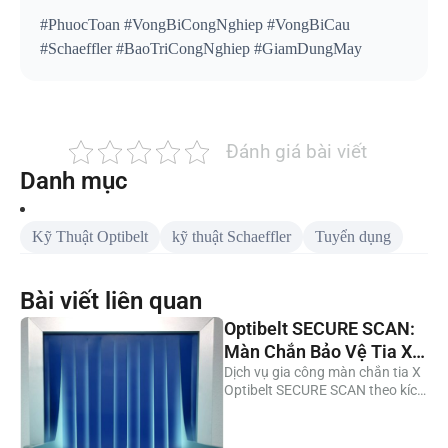
#PhuocToan #VongBiCongNghiep #VongBiCau
#Schaeffler #BaoTriCongNghiep #GiamDungMay
Đánh giá bài viết
Danh mục
Kỹ Thuật Optibelt
kỹ thuật Schaeffler
Tuyển dụng
Bài viết liên quan
Optibelt SECURE SCAN:
Màn Chắn Bảo Vệ Tia X
Cắt Theo Yêu Cầu Cho
Dịch vụ gia công màn chắn tia X
Optibelt SECURE SCAN theo kích
Máy Soi Thực Phẩm
thước yêu cầu. 3 dòng vật liệu
FDA 115A, FDA 116A và
1042175A (không chì). Lắp đặt