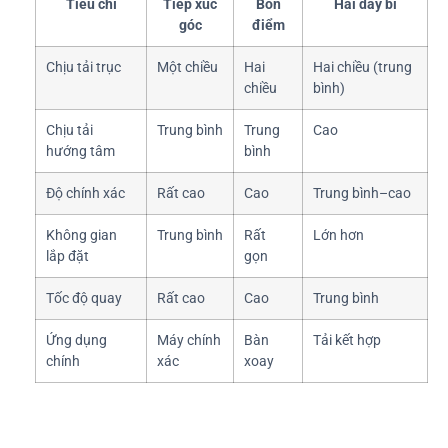
Tiêu chí
Tiếp xúc
Bốn
Hai dãy bi
góc
điểm
Chịu tải trục
Một chiều
Hai
Hai chiều (trung
chiều
bình)
Chịu tải
Trung bình
Trung
Cao
hướng tâm
bình
Độ chính xác
Rất cao
Cao
Trung bình–cao
Không gian
Trung bình
Rất
Lớn hơn
lắp đặt
gọn
Tốc độ quay
Rất cao
Cao
Trung bình
Ứng dụng
Máy chính
Bàn
Tải kết hợp
chính
xác
xoay