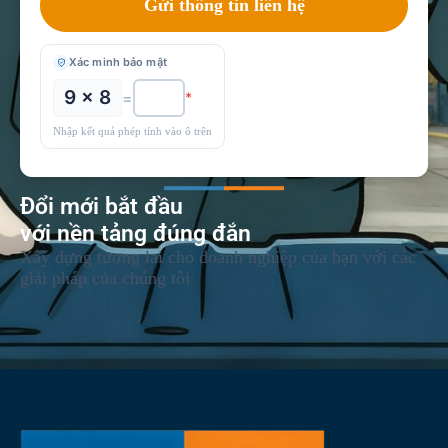
Xác minh bảo mật
9 × 8
=
*
Nhập kết quả phép tính vào ô trên
Đổi mới bắt đầu
với nền tảng đúng đắn
Xây dựng tương lai cho doanh nghiệp của bạn với các
giải pháp của chúng tôi