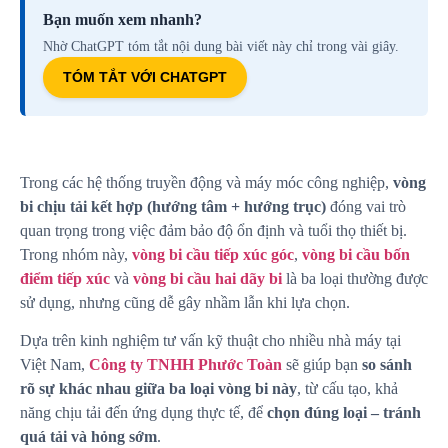
Bạn muốn xem nhanh?
Nhờ ChatGPT tóm tắt nội dung bài viết này chỉ trong vài giây.
TÓM TẮT VỚI CHATGPT
Trong các hệ thống truyền động và máy móc công nghiệp,
vòng
bi chịu tải kết hợp (hướng tâm + hướng trục)
đóng vai trò
quan trọng trong việc đảm bảo độ ổn định và tuổi thọ thiết bị.
Trong nhóm này,
vòng bi cầu tiếp xúc góc
,
vòng bi cầu bốn
điểm tiếp xúc
và
vòng bi cầu hai dãy bi
là ba loại thường được
sử dụng, nhưng cũng dễ gây nhầm lẫn khi lựa chọn.
Dựa trên kinh nghiệm tư vấn kỹ thuật cho nhiều nhà máy tại
Việt Nam,
Công ty TNHH Phước Toàn
sẽ giúp bạn
so sánh
rõ sự khác nhau giữa ba loại vòng bi này
, từ cấu tạo, khả
năng chịu tải đến ứng dụng thực tế, để
chọn đúng loại – tránh
quá tải và hỏng sớm
.