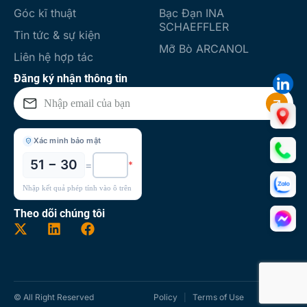
Góc kĩ thuật
Bạc Đạn INA
SCHAEFFLER
Tin tức & sự kiện
Mỡ Bò ARCANOL
Liên hệ hợp tác
Đăng ký nhận thông tin
Xác minh bảo mật
51 − 30
=
*
Nhập kết quả phép tính vào ô trên
Theo dõi chúng tôi
© All Right Reserved
Policy
Terms of Use