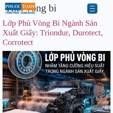
Thẻ:
vòng bi
Lớp Phủ Vòng Bi Ngành Sản
Xuất Giấy: Triondur, Durotect,
Corrotect