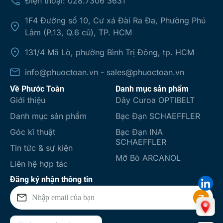
Điện thoại: 028.7306 3631
1F4 Đường số 10, Cư xá Đài Ra Đa, Phường Phú
Lâm (P.13, Q.6 cũ), TP. HCM
131/4 Mã Lò, phường Bình Trị Đông, tp. HCM
info@phuoctoan.vn - sales@phuoctoan.vn
Về Phước Toàn
Danh mục sản phẩm
Giới thiệu
Dây Curoa OPTIBELT
Danh mục sản phẩm
Bạc Đạn SCHAEFFLER
Góc kĩ thuật
Bạc Đạn INA
SCHAEFFLER
Tin tức & sự kiện
Mỡ Bò ARCANOL
Liên hệ hợp tác
Đăng ký nhận thông tin