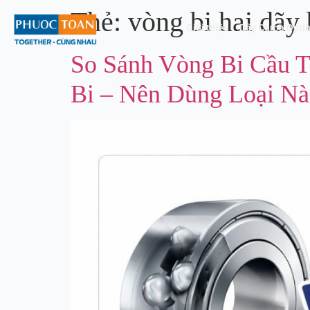
Thẻ:
vòng bi hai dãy 
Giới thiệu
Dây Curoa Optib
So Sánh Vòng Bi Cầu 
Bi – Nên Dùng Loại N