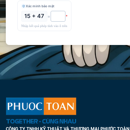
Xác minh bảo mật
15 + 47
=
*
Nhập kết quả phép tính vào ô trên
CÔNG TY TNHH KỸ THUẬT VÀ THƯƠNG MẠI PHƯỚC TOÀN