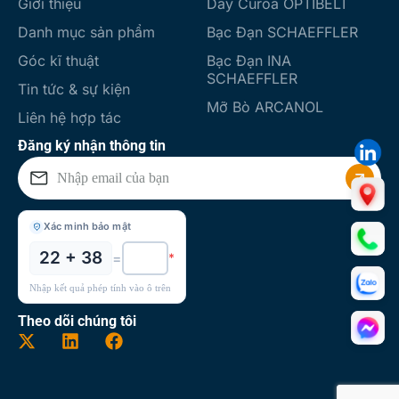
Giới thiệu
Dây Curoa OPTIBELT
Danh mục sản phẩm
Bạc Đạn SCHAEFFLER
Góc kĩ thuật
Bạc Đạn INA
SCHAEFFLER
Tin tức & sự kiện
Mỡ Bò ARCANOL
Liên hệ hợp tác
Đăng ký nhận thông tin
Xác minh bảo mật
22 + 38
=
*
Nhập kết quả phép tính vào ô trên
Theo dõi chúng tôi