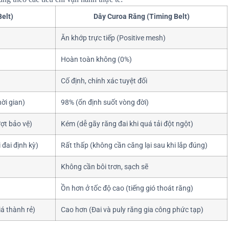
elt)
Dây Curoa Răng (Timing Belt)
Ăn khớp trực tiếp (Positive mesh)
Hoàn toàn không (0%)
Cố định, chính xác tuyệt đối
ời gian)
98% (ổn định suốt vòng đời)
ượt bảo vệ)
Kém (dễ gãy răng đai khi quá tải đột ngột)
 đai định kỳ)
Rất thấp (không cần căng lại sau khi lắp đúng)
Không cần bôi trơn, sạch sẽ
Ồn hơn ở tốc độ cao (tiếng gió thoát răng)
iá thành rẻ)
Cao hơn (Đai và puly răng gia công phức tạp)