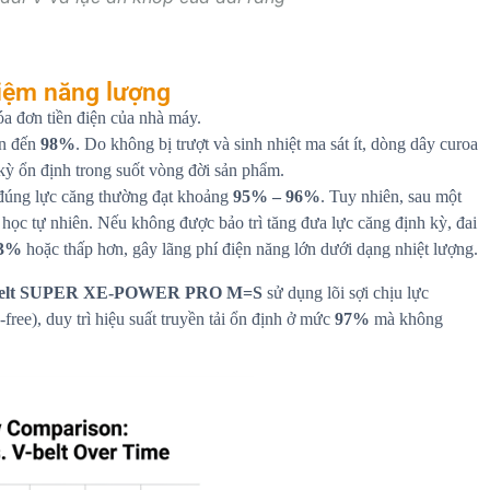
kiệm năng lượng
óa đơn tiền điện của nhà máy.
ên đến
98%
. Do không bị trượt và sinh nhiệt ma sát ít, dòng dây curoa
 kỳ ổn định trong suốt vòng đời sản phẩm.
 đúng lực căng thường đạt khoảng
95% – 96%
. Tuy nhiên, sau một
ơ học tự nhiên. Nếu không được bảo trì tăng đưa lực căng định kỳ, đai
93%
hoặc thấp hơn, gây lãng phí điện năng lớn dưới dạng nhiệt lượng.
belt SUPER XE-POWER PRO M=S
sử dụng lõi sợi chịu lực
ree), duy trì hiệu suất truyền tải ổn định ở mức
97%
mà không