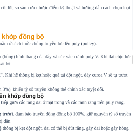
ệt cốt lõi, so sánh ưu nhược điểm kỹ thuật và hướng dẫn cách chọn loại
n khớp đồng bộ
nằm ở cách thức chúng truyền lực lên puly (pulley).
 (hông) hình thang của dây và các vách rãnh puly V. Khi đai chịu lực
át lớn.
. Khi hệ thống bị kẹt hoặc quá tải đột ngột, dây curoa V sẽ tự trượt
 3%), khiến tỷ số truyền không thể chính xác tuyệt đối.
 ăn khớp đồng bộ
tiếp
giữa các răng đai ở mặt trong và các rãnh răng trên puly răng.
g trượt
, đảm bảo truyền động đồng bộ 100%, giữ nguyên tỷ số truyền
bị dẫn.
thống bị kẹt đột ngột, đai có thể bị đứt răng, gãy đai hoặc gây hỏng