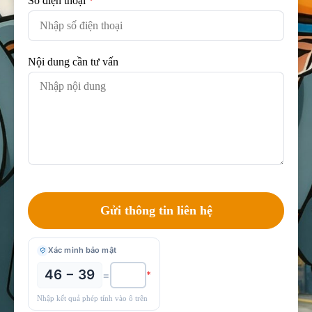
Số điện thoại
*
Nội dung cần tư vấn
Xác minh bảo mật
46 − 39
=
*
Nhập kết quả phép tính vào ô trên