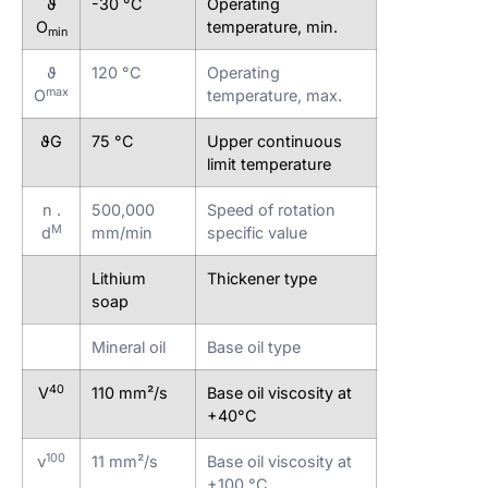
ϑ
-30 °C
Operating
O
temperature, min.
min
ϑ
120 °C
Operating
max
O
temperature, max.
ϑG
75 °C
Upper continuous
limit temperature
n .
500,000
Speed of rotation
M
d
mm/min
specific value
Lithium
Thickener type
soap
Mineral oil
Base oil type
40
V
110 mm²/s
Base oil viscosity at
+40°C
100
ν
11 mm²/s
Base oil viscosity at
+100 °C