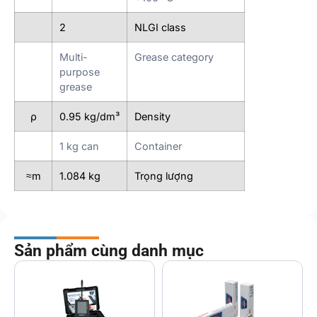
2
NLGI class
Multi-
Grease category
purpose
grease
ρ
0.95 kg/dm³
Density
1 kg can
Container
≈m
1.084 kg
Trọng lượng
Sản phẩm cùng danh mục