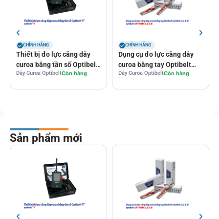
CHÍNH HÃNG
CHÍNH HÃNG
Thiết bị đo lực căng dây
Dụng cụ đo lực căng dây
curoa bằng tần số Optibelt
curoa bằng tay Optibelt
Dây Curoa Optibelt
Còn hàng
Dây Curoa Optibelt
Còn hàng
TT
Optikrik O, I, II, III
Sản phẩm mới