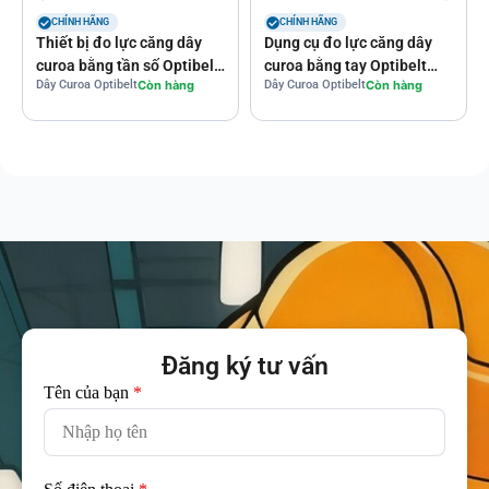
CHÍNH HÃNG
CHÍNH HÃNG
Thiết bị đo lực căng dây
Dụng cụ đo lực căng dây
curoa bằng tần số Optibelt
curoa bằng tay Optibelt
Dây Curoa Optibelt
Còn hàng
Dây Curoa Optibelt
Còn hàng
TT
Optikrik O, I, II, III
Đăng ký tư vấn
Tên của bạn
*