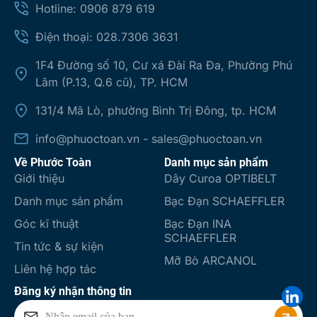
Hotline: 0906 879 619
Điện thoại: 028.7306 3631
1F4 Đường số 10, Cư xá Đài Ra Đa, Phường Phú
Lâm (P.13, Q.6 cũ), TP. HCM
131/4 Mã Lò, phường Bình Trị Đông, tp. HCM
info@phuoctoan.vn - sales@phuoctoan.vn
Về Phước Toàn
Danh mục sản phẩm
Giới thiệu
Dây Curoa OPTIBELT
Danh mục sản phẩm
Bạc Đạn SCHAEFFLER
Góc kĩ thuật
Bạc Đạn INA
SCHAEFFLER
Tin tức & sự kiện
Mỡ Bò ARCANOL
Liên hệ hợp tác
Đăng ký nhận thông tin