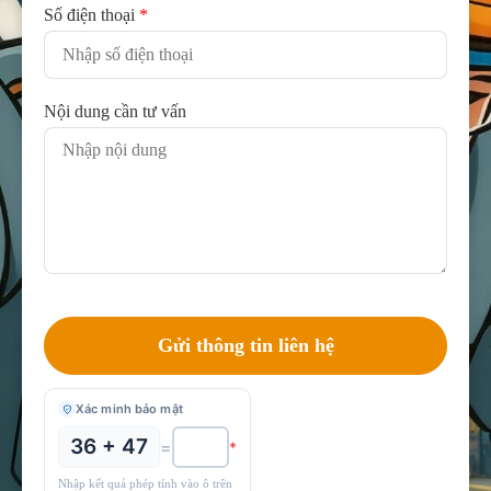
Số điện thoại
*
Nội dung cần tư vấn
Xác minh bảo mật
36 + 47
=
*
Nhập kết quả phép tính vào ô trên