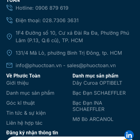
TOÀN
Hotline: 0906 879 619
Điện thoại: 028.7306 3631
1F4 Đường số 10, Cư xá Đài Ra Đa, Phường Phú
Lâm (P.13, Q.6 cũ), TP. HCM
131/4 Mã Lò, phường Bình Trị Đông, tp. HCM
info@phuoctoan.vn - sales@phuoctoan.vn
Về Phước Toàn
Danh mục sản phẩm
Giới thiệu
Dây Curoa OPTIBELT
Danh mục sản phẩm
Bạc Đạn SCHAEFFLER
Góc kĩ thuật
Bạc Đạn INA
SCHAEFFLER
Tin tức & sự kiện
Mỡ Bò ARCANOL
Liên hệ hợp tác
Đăng ký nhận thông tin