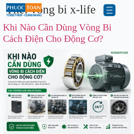
Thẻ:
vòng bi x-life
Khi Nào Cần Dùng Vòng Bi
Cách Điện Cho Động Cơ?