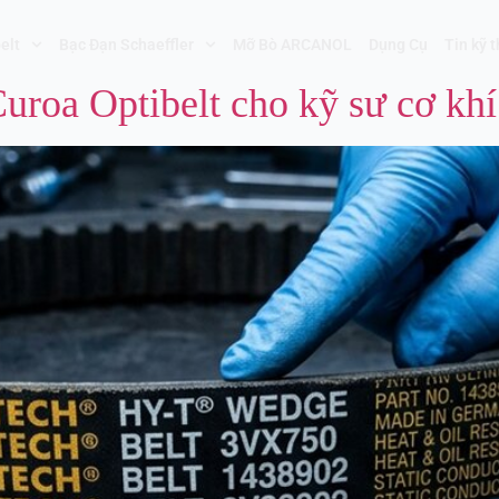
elt
Bạc Đạn Schaeffler
Mỡ Bò ARCANOL
Dụng Cụ
Tin kỹ 
uroa Optibelt cho kỹ sư cơ khí