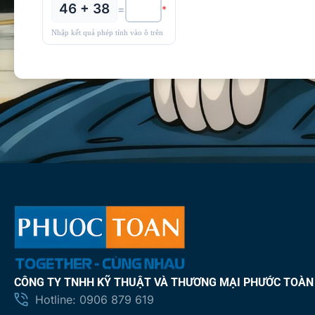
46 + 38
=
*
Nhập kết quả phép tính vào ô trên
CÔNG TY TNHH KỸ THUẬT VÀ THƯƠNG MẠI PHƯỚC TOÀN
Hotline: 0906 879 619