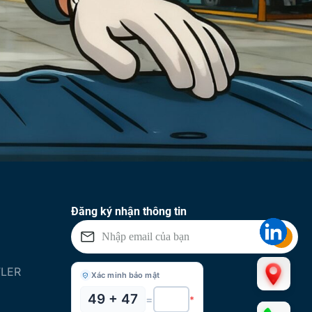
Đăng ký nhận thông tin
FLER
Xác minh bảo mật
49 + 47
=
*