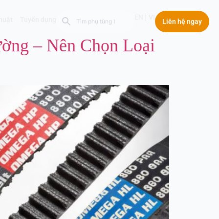
EN
VI
thuật
Tuyển dụng
Liên hệ ngay
ường – Nên Chọn Loại