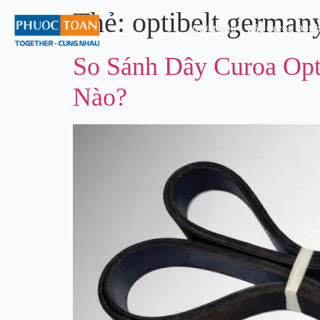
Thẻ:
optibelt german
Giới thiệu
Dây Curoa Optib
So Sánh Dây Curoa Opt
Nào?