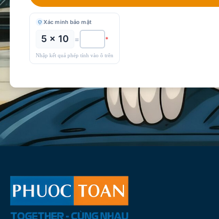
Xác minh bảo mật
5 × 10
=
*
Nhập kết quả phép tính vào ô trên