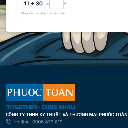
11 + 30
=
*
Nhập kết quả phép tính vào ô trên
CÔNG TY TNHH KỸ THUẬT VÀ THƯƠNG MẠI PHƯỚC TOÀN
Hotline: 0906 879 619