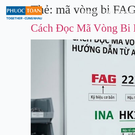
Thẻ:
mã vòng bi FA
Giới thiệu
Dây Curoa Optib
Cách Đọc Mã Vòng Bi 