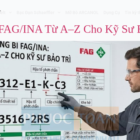
G
elt
Bạc Đạn Schaeffler
Mỡ Bò ARCANOL
Dụng Cụ
Tin kỹ 
FAG/INA Từ A–Z Cho Kỹ Sư B