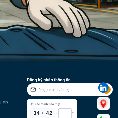
Đăng ký nhận thông tin
FLER
Xác minh bảo mật
34 + 42
=
*