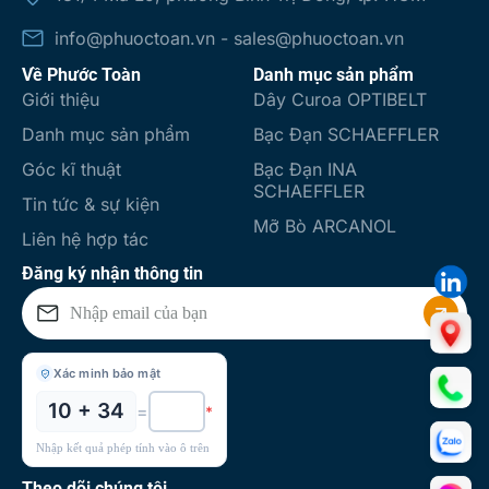
info@phuoctoan.vn - sales@phuoctoan.vn
Về Phước Toàn
Danh mục sản phẩm
Giới thiệu
Dây Curoa OPTIBELT
Danh mục sản phẩm
Bạc Đạn SCHAEFFLER
Góc kĩ thuật
Bạc Đạn INA
SCHAEFFLER
Tin tức & sự kiện
Mỡ Bò ARCANOL
Liên hệ hợp tác
Đăng ký nhận thông tin
Xác minh bảo mật
10 + 34
=
*
Nhập kết quả phép tính vào ô trên
Theo dõi chúng tôi