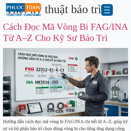
Thẻ:
kỹ thuật bảo trì
Cách Đọc Mã Vòng Bi FAG/INA
Từ A–Z Cho Kỹ Sư Bảo Trì
Hướng dẫn cách đọc mã vòng bi FAG/INA chi tiết từ A–Z, giúp kỹ
sư và bộ phận bảo trì chọn đúng vòng bi cho từng ứng dụng công