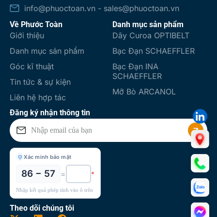
info@phuoctoan.vn - sales@phuoctoan.vn
Về Phước Toàn
Danh mục sản phẩm
Giới thiệu
Dây Curoa OPTIBELT
Danh mục sản phẩm
Bạc Đạn SCHAEFFLER
Góc kĩ thuật
Bạc Đạn INA
SCHAEFFLER
Tin tức & sự kiện
Mỡ Bò ARCANOL
Liên hệ hợp tác
Đăng ký nhận thông tin
Xác minh bảo mật
86 − 57
=
*
Nhập kết quả phép tính vào ô trên
Theo dõi chúng tôi