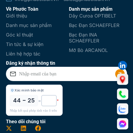
Về Phước Toàn
Danh mục sản phẩm
Giới thiệu
Dây Curoa OPTIBELT
Danh mục sản phẩm
Bạc Đạn SCHAEFFLER
Góc kĩ thuật
Bạc Đạn INA
SCHAEFFLER
Tin tức & sự kiện
Mỡ Bò ARCANOL
Liên hệ hợp tác
Đăng ký nhận thông tin
Xác minh bảo mật
44 − 25
=
*
Nhập kết quả phép tính vào ô trên
Theo dõi chúng tôi