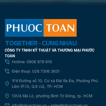
CÔNG TY TNHH KỸ THUẬT VÀ THƯƠNG MẠI PHƯỚC
TOÀN
Hotline: 0906 879 619
Điện thoại: 028.7306 3631
1F4 Đường số 10, Cư xá Đài Ra Đa, Phường Phú
Lâm (P.13, Q.6 cũ), TP. HCM
131/4 Mã Lò, phường Bình Trị Đông, tp. HCM
info@phuoctoan.vn - sales@phuoctoan.vn