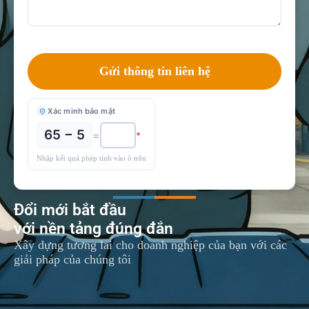
Xác minh bảo mật
65 − 5
=
*
Nhập kết quả phép tính vào ô trên
Đổi mới bắt đầu
với nền tảng đúng đắn
Xây dựng tương lai cho doanh nghiệp của bạn với các
giải pháp của chúng tôi