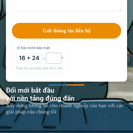
Xác minh bảo mật
16 + 24
=
*
Nhập kết quả phép tính vào ô trên
Đổi mới bắt đầu
với nền tảng đúng đắn
Xây dựng tương lai cho doanh nghiệp của bạn với các
giải pháp của chúng tôi