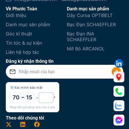
Về Phước Toàn
Danh mục sản phẩm
Giới thiệu
Dây Curoa OPTIBELT
Danh mục sản phẩm
Bạc Đạn SCHAEFFLER
Góc kĩ thuật
Bạc Đạn INA
SCHAEFFLER
Tin tức & sự kiện
Mỡ Bò ARCANOL
Liên hệ hợp tác
Đăng ký nhận thông tin
Xác minh bảo mật
70 − 15
=
*
Nhập kết quả phép tính vào ô trên
Theo dõi chúng tôi