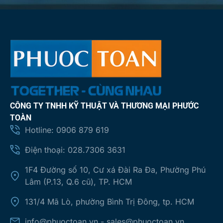
CÔNG TY TNHH KỸ THUẬT VÀ THƯƠNG MẠI PHƯỚC
TOÀN
Hotline: 0906 879 619
Điện thoại: 028.7306 3631
1F4 Đường số 10, Cư xá Đài Ra Đa, Phường Phú
Lâm (P.13, Q.6 cũ), TP. HCM
131/4 Mã Lò, phường Bình Trị Đông, tp. HCM
info@phuoctoan.vn - sales@phuoctoan.vn