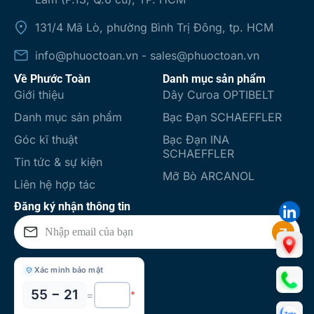
131/4 Mã Lò, phường Bình Trị Đông, tp. HCM
info@phuoctoan.vn - sales@phuoctoan.vn
Về Phước Toàn
Danh mục sản phẩm
Giới thiệu
Dây Curoa OPTIBELT
Danh mục sản phẩm
Bạc Đạn SCHAEFFLER
Góc kĩ thuật
Bạc Đạn INA
SCHAEFFLER
Tin tức & sự kiện
Mỡ Bò ARCANOL
Liên hệ hợp tác
Đăng ký nhận thông tin
Xác minh bảo mật
55 − 21
=
*