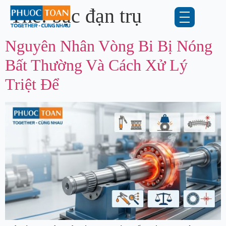
Thẻ:
bạc đạn trụ
Nguyên Nhân Vòng Bi Bị Nóng
Bất Thường Và Cách Xử Lý
Triệt Để